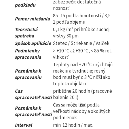
zabezpečiť dostatočná
podkladu
nosnosť
85 : 15 podľa hmotnosti / 3,5 :
Pomer miešania
1 podľa objemu
Teoretická
0,1 kg/m² pri hrúbke suchej
spotreba
vrstvy 30 µm
Spôsob aplikácie
Štetec / Striekanie / Valček
Podmienky
> +10 °C až +30 °C, < 85 % rel.
spracovania
vlhkosť
Teploty nad +20 °C urýchľujú
Poznámka k
reakciu a tvrdnutie; rosný
spracovaniu
bod musí byť o 3 °C nižší ako
teplota objektu
Čas
približne 20 hodín (pracovné
spracovateľnosti
balenie 20 l)
Čas sa môže líšiť podľa
Poznámka k
veľkosti nádoby a okolitých
spracovateľnosti
podmienok
Interval
min. 12 hodín / max.