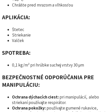
Chráňte pred mrazom a vlhkosťou
APLIKÁCIA:
Štetec
Striekanie
Valček
SPOTREBA:
0,1 kg/m² pri hrúbke suchej vrstvy 30 µm
BEZPEČNOSTNÉ ODPORÚČANIA PRE
MANIPULÁCIU:
Ochrana dýchacích ciest:
pri manipulácií, alebo
striekaní používajte respirátor.
Ochrana pokožky:
používajte gumené rukavice,