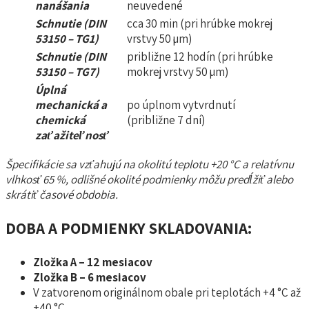
nanášania
neuvedené
Schnutie (DIN
cca 30 min (pri hrúbke mokrej
53150 – TG1)
vrstvy 50 µm)
Schnutie (DIN
približne 12 hodín (pri hrúbke
53150 – TG7)
mokrej vrstvy 50 µm)
Úplná
mechanická a
po úplnom vytvrdnutí
chemická
(približne 7 dní)
zaťažiteľnosť
Špecifikácie sa vzťahujú na okolitú teplotu +20 °C a relatívnu
vlhkosť 65 %, odlišné okolité podmienky môžu predĺžiť alebo
skrátiť časové obdobia.
DOBA A PODMIENKY SKLADOVANIA:
Zložka A – 12 mesiacov
Zložka B – 6 mesiacov
V zatvorenom originálnom obale pri teplotách +4 °C až
+40 °C