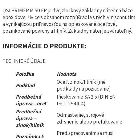
QSI PRIMER M 50 EP je dvojzložkový základný náter na báze
epoxidovej živice s obsahom rozpúšťadla s rýchlym schnutím
a vynikajúcou priľnavosťou na opieskované oceľové,
pozinkované povrchy a hliník. Základný náter je zvárateľný.
INFORMÁCIE O PRODUKTE:
TECHNICKÉ ÚDAJE
Položka
Hodnota
Oceľ, zinok/hliník (iné
Podklad
podklady na požiadanie)
Predbežná
Pieskovanie SA 2.5 (DIN EN
úprava – oceľ
ISO 12944-4)
Predbežná
Odmastenie, strojové
úprava –
zdrsnenie alebo prefukovanie
zinok/hliník
Pred spracovaním sa musí
Poznámka k