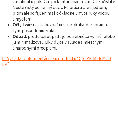
zasiahnutú pokožku po kontaminácií okamžite očistite.
Noste čistý ochranný odev. Po práci a pred jedlom,
pitím alebo fajčením si dôkladne umyte ruky vodou
a mydlom
Oči / tvár:
noste bezpečnostné okuliare, zabránite
tým poškodeniu zraku.
Odpad:
produkcií odpadu je potrebné sa vyhnúť alebo
ju minimalizovať. Likvidujte v súlade s miestnymi
a národnými predpismi.
Vyžiadať dokumentáciu ku produktu "QSI PRIMER M 50
EP"