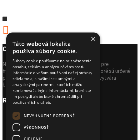
×
Táto webová lokalita
O spoločnosti
používa súbory cookie.
Súbory cookie používame na prispôsobenie
Naša škála produktov QSI predstavuje ideál pre
obsahu, reklám a analýzu návštevnosti.
hydroizoláciu širokého spektra povrchov, ktoré sú určené
Informácie o vašom používaní našej stránky
pre akékoľvek využitie. Rad produktov QSI vytvára
zdieľame aj s našimi reklamnými a
bezchybnú a dlho trvajúcu hydroizoláciu.
analytickými partnermi, ktorí ich môžu
kombinovať s inými informáciami, ktoré ste
im poskytli alebo ktoré zhromaždili pri
Rýchle menu
používaní ich služieb.
Domov
NEVYHNUTNE POTREBNÉ
Produkty QSI
VÝKONNOSŤ
Technická podpora
Vyhlásenie o ochrane osobných údajov
CIELENIE