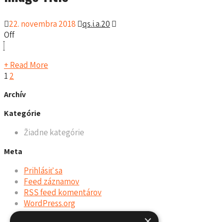
22. novembra 2018
qs.i.a.20
Off
+ Read More
Stránkovanie
1
2
Archív
príspevkov
Kategórie
Žiadne kategórie
Meta
Prihlásiť sa
Feed záznamov
RSS feed komentárov
WordPress.org
×