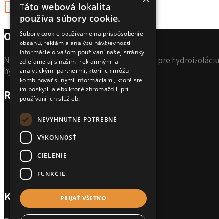
Táto webová lokalita
používa súbory cookie.
O spoločnosti
Súbory cookie používame na prispôsobenie
obsahu, reklám a analýzu návštevnosti.
Informácie o vašom používaní našej stránky
Naša škála produktov QSI predstavuje ideál pre hydroizoláciu
zdieľame aj s našimi reklamnými a
hydroizoláciu.
analytickými partnermi, ktorí ich môžu
kombinovať s inými informáciami, ktoré ste
im poskytli alebo ktoré zhromaždili pri
Rýchle menu
používaní ich služieb.
Domov
NEVYHNUTNE POTREBNÉ
Produkty QSI
VÝKONNOSŤ
Technická podpora
Vyhlásenie o ochrane osobných údajov
CIELENIE
Všeobecné obchodné podmienky
Kontakty
FUNKCIE
Kontakt
PRIJAŤ VŠETKO