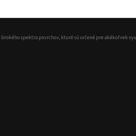
 širokého spektra povrchov, ktoré sú určené pre akékoľvek vyu