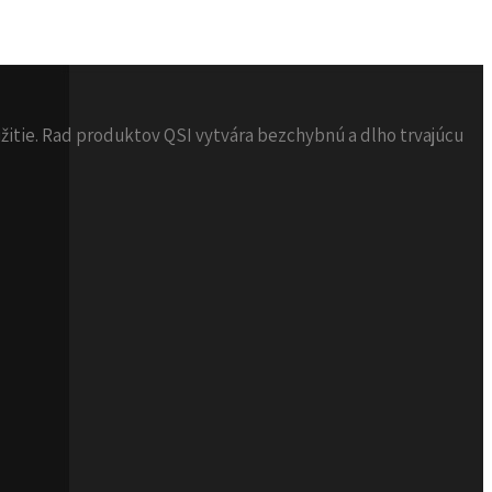
žitie. Rad produktov QSI vytvára bezchybnú a dlho trvajúcu